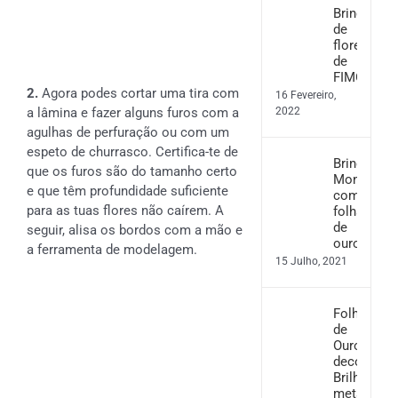
Brincos
de
flores
de
FIMO
2.
Agora podes cortar uma tira com
16 Fevereiro,
2022
a lâmina e fazer alguns furos com a
agulhas de perfuração ou com um
espeto de churrasco. Certifica-te de
Brincos
que os furos são do tamanho certo
Monstera
e que têm profundidade suficiente
com
para as tuas flores não caírem. A
folha
de
seguir, alisa os bordos com a mão e
ouro
a ferramenta de modelagem.
15 Julho, 2021
Folha
de
Ouro
decorativo
Brilho
metálico