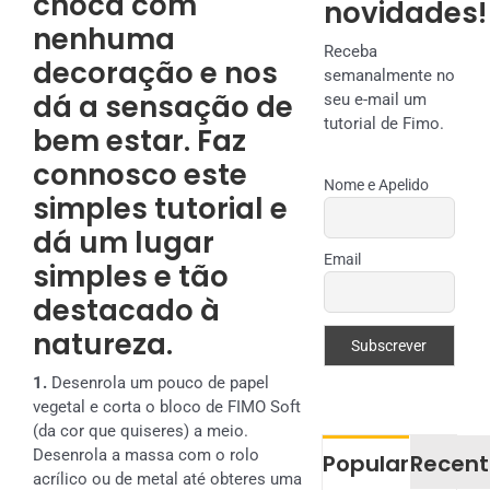
choca com
novidades!
nenhuma
Receba
decoração e nos
semanalmente no
dá a sensação de
seu e-mail um
tutorial de Fimo.
bem estar. Faz
connosco este
Nome e Apelido
simples tutorial e
dá um lugar
Email
simples e tão
destacado à
natureza.
1.
Desenrola um pouco de papel
vegetal e corta o bloco de FIMO Soft
(da cor que quiseres) a meio.
Desenrola a massa com o rolo
Popular
Recent
acrílico ou de metal até obteres uma