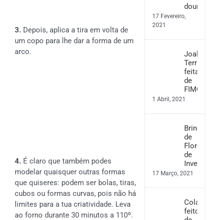
dourado
17 Fevereiro,
2021
3.
Depois, aplica a tira em volta de
um copo para lhe dar a forma de um
arco.
Joalharia
Terrazzo
feita
de
FIMO
1 Abril, 2021
Brincos
de
Flores
de
4.
É claro que também podes
Inverno
modelar quaisquer outras formas
17 Março, 2021
que quiseres: podem ser bolas, tiras,
cubos ou formas curvas, pois não há
Colar
limites para a tua criatividade. Leva
feito
ao forno durante 30 minutos a 110º.
de