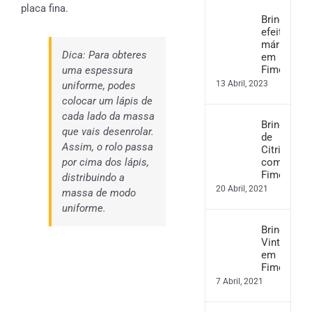
placa fina.
Brincos
efeito
mármore
Dica: Para obteres
em
Fimo
uma espessura
13 Abril, 2023
uniforme, podes
colocar um lápis de
cada lado da massa
Brincos
que vais desenrolar.
de
Assim, o rolo passa
Citrinos
por cima dos lápis,
com
Fimo
distribuindo a
20 Abril, 2021
massa de modo
uniforme.
Brincos
Vintage
em
Fimo
7 Abril, 2021