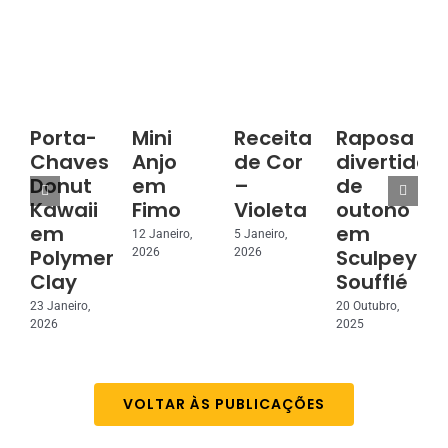
Porta-
Mini
Receita
Raposa
Chaves
Anjo
de Cor
divertida
Donut
em
–
de
3
Kawaii
Fimo
Violeta
outono
2
em
em
12 Janeiro,
5 Janeiro,
Polymer
Sculpey
2026
2026
Clay
Soufflé
23 Janeiro,
20 Outubro,
2026
2025
VOLTAR ÀS PUBLICAÇÕES