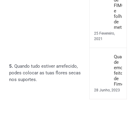
FIMO
e
folha
de
metal
25 Fevereiro,
2021
Quadro
de
5.
Quando tudo estiver arrefecido,
emoções
podes colocar as tuas flores secas
feito
de
nos suportes.
Fimo
28 Junho, 2023