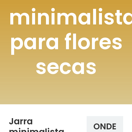
minimalist
para flores
secas
Jarra
ONDE
minimalista