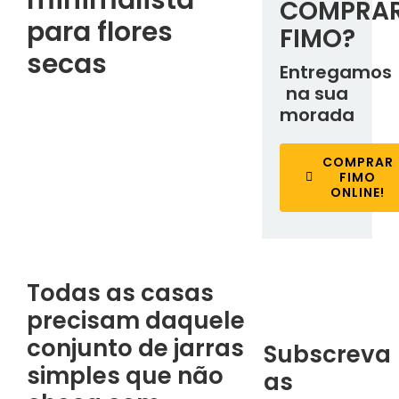
COMPRA
para flores
FIMO?
secas
Entregamos
na sua
morada
COMPRAR
FIMO
ONLINE!
Todas as casas
precisam daquele
conjunto de jarras
Subscreva
simples que não
as