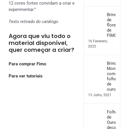
12 cores fortes convidam a criar e
experimentar.”
Brincos
de
Texto retirado do catálogo
flores
de
Agora que viu todo o
FIMO
material disponível,
16 Fevereiro,
2022
quer começar a criar?
Brincos
Para comprar Fimo
Monstera
com
Para ver tutoriais
folha
de
ouro
15 Julho, 2021
Folha
de
Ouro
decorativo