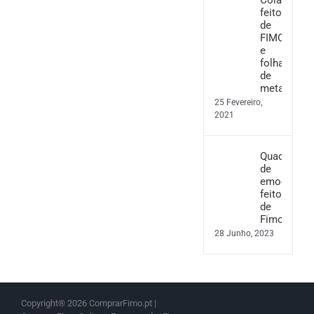
feito
de
FIMO
e
folha
de
metal
25 Fevereiro,
2021
Quadro
de
emoções
feito
de
Fimo
28 Junho, 2023
Copyright®
2026 ComprarFimo.pt |