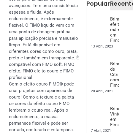
Popular
Recent
avançados. Tem uma consistência
espessa e fluida. Após
endurecimento, é extremamente
Brincos
efeito
flexível. O FIMO líquido vem com
mármore
uma ponta de dosagem prática
em
para aplicação precisa e manuseio
Fimo
limpo. Está disponível em
13 Abril, 2023
diferentes cores como ouro, prata,
preto e também em transparente. É
Brincos
compatível com FIMO soft, FIMO
de
efeito, FIMO efeito couro e FIMO
Citrinos
profissional.
com
Com o efeito couro FIMO® pode
Fimo
criar projetos com aparência de
20 Abril, 2021
couro! Como a textura e a paleta
de cores do efeito couro FIMO
Brincos
lembram o couro real. Após o
Vintage
endurecimento, a massa
em
permanece flexível e pode ser
Fimo
cortada, costurada e estampada.
7 Abril, 2021