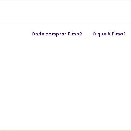
Skip
to
content
Onde comprar Fimo?
O que é Fimo?