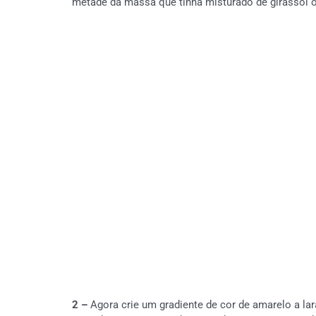
metade da massa que tinha misturado de girassol o
2 –
Agora crie um gradiente de cor de amarelo a lar