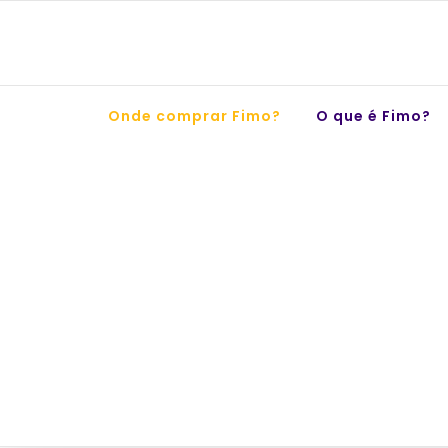
Skip
to
content
Onde comprar Fimo?
O que é Fimo?