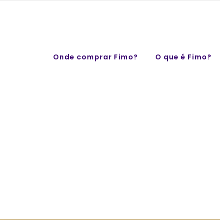
Skip
to
content
Onde comprar Fimo?
O que é Fimo?