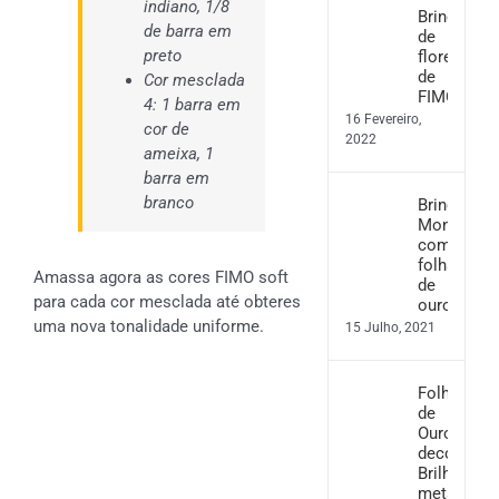
indiano, 1/8
Brincos
de barra em
de
preto
flores
de
Cor mesclada
FIMO
4: 1 barra em
16 Fevereiro,
cor de
2022
ameixa, 1
barra em
branco
Brincos
Monstera
com
folha
Amassa agora as cores FIMO soft
de
para cada cor mesclada até obteres
ouro
uma nova tonalidade uniforme.
15 Julho, 2021
Folha
de
Ouro
decorativo
Brilho
metálico