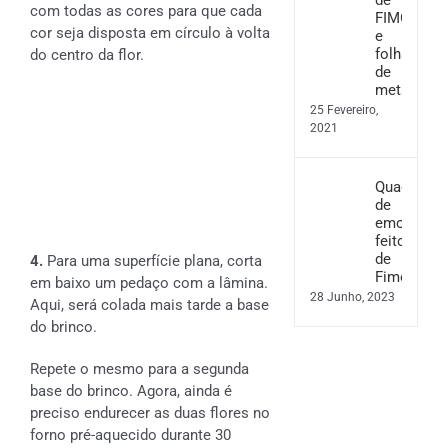
com todas as cores para que cada
FIMO
cor seja disposta em círculo à volta
e
folha
do centro da flor.
de
metal
25 Fevereiro,
2021
Quadro
de
emoções
feito
de
4.
Para uma superfície plana, corta
Fimo
em baixo um pedaço com a lâmina.
28 Junho, 2023
Aqui, será colada mais tarde a base
do brinco.
Repete o mesmo para a segunda
base do brinco. Agora, ainda é
preciso endurecer as duas flores no
forno pré-aquecido durante 30