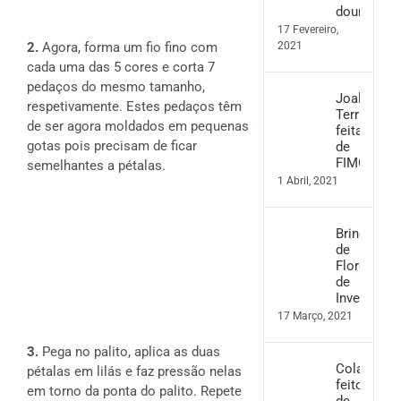
dourado
17 Fevereiro,
2.
Agora, forma um fio fino com
2021
cada uma das 5 cores e corta 7
pedaços do mesmo tamanho,
Joalharia
respetivamente. Estes pedaços têm
Terrazzo
de ser agora moldados em pequenas
feita
gotas pois precisam de ficar
de
FIMO
semelhantes a pétalas.
1 Abril, 2021
Brincos
de
Flores
de
Inverno
17 Março, 2021
3.
Pega no palito, aplica as duas
Colar
pétalas em lilás e faz pressão nelas
feito
em torno da ponta do palito. Repete
de