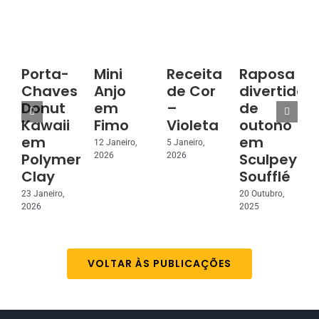
Porta-
Mini
Receita
Raposa
Chaves
Anjo
de Cor
divertida
Donut
em
–
de
3
Kawaii
Fimo
Violeta
outono
2
em
em
12 Janeiro,
5 Janeiro,
Polymer
Sculpey
2026
2026
Clay
Soufflé
23 Janeiro,
20 Outubro,
2026
2025
VOLTAR ÀS PUBLICAÇÕES