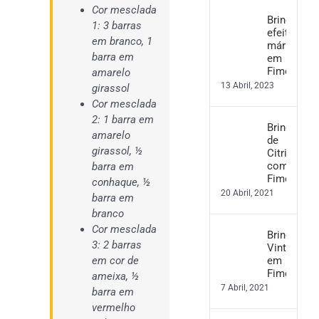
Cor mesclada
Brincos
1: 3 barras
efeito
em branco, 1
mármore
barra em
em
Fimo
amarelo
13 Abril, 2023
girassol
Cor mesclada
2: 1 barra em
Brincos
amarelo
de
girassol, ½
Citrinos
com
barra em
Fimo
conhaque, ½
20 Abril, 2021
barra em
branco
Cor mesclada
Brincos
3: 2 barras
Vintage
em
em cor de
Fimo
ameixa, ½
7 Abril, 2021
barra em
vermelho