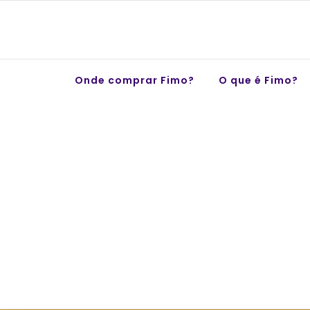
Skip
to
content
Onde comprar Fimo?
O que é Fimo?