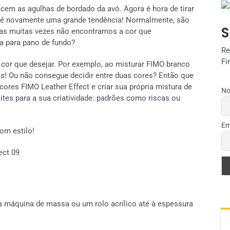
em as agulhas de bordado da avó. Agora é hora de tirar
o é novamente uma grande tendência! Normalmente, são
S
Mas muitas vezes não encontramos a cor que
ta para pano de fundo?
Re
Fi
 cor que desejar. Por exemplo, ao misturar FIMO branco
s! Ou não consegue decidir entre duas cores? Então que
cores FIMO Leather Effect e criar sua própria mistura de
No
tes para a sua criatividade: padrões como riscas ou
Em
om estilo!
 máquina de massa ou um rolo acrílico até à espessura