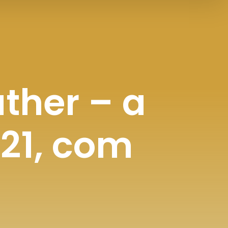
ther – a
021, com