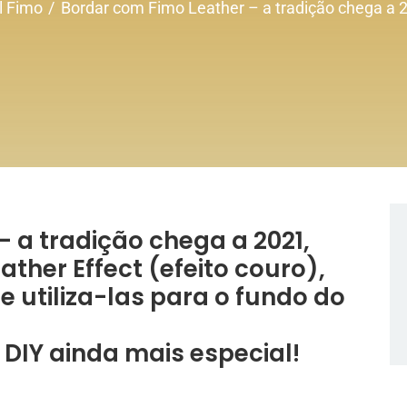
l Fimo
Bordar com Fimo Leather – a tradição chega a 2
 a tradição chega a 2021,
ther Effect (efeito couro),
e utiliza-las para o fundo do
 DIY ainda mais especial!