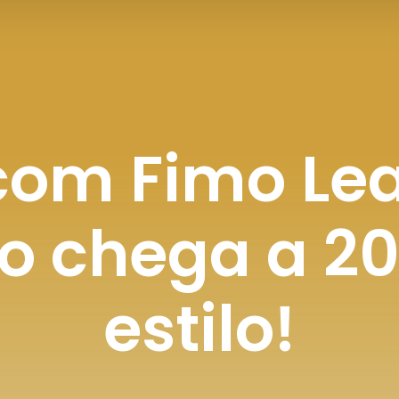
com Fimo Lea
o chega a 2
estilo!