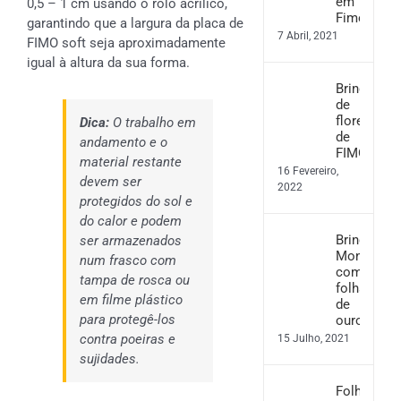
em
0,5 – 1 cm usando o rolo acrílico,
Fimo
garantindo que a largura da placa de
7 Abril, 2021
FIMO soft seja aproximadamente
igual à altura da sua forma.
Brincos
de
flores
Dica:
O trabalho em
de
andamento e o
FIMO
material restante
16 Fevereiro,
devem ser
2022
protegidos do sol e
do calor e podem
Brincos
ser armazenados
Monstera
num frasco com
com
tampa de rosca ou
folha
em filme plástico
de
para protegê-los
ouro
contra poeiras e
15 Julho, 2021
sujidades.
Folha