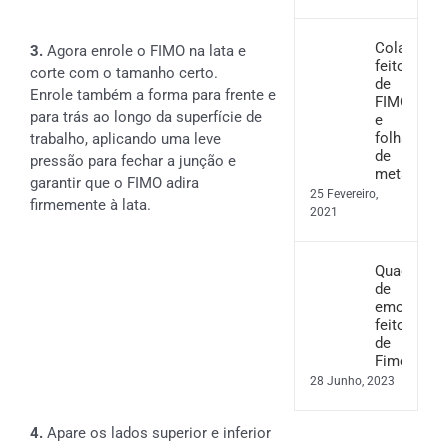
Colar
3.
Agora enrole o FIMO na lata e
feito
corte com o tamanho certo.
de
Enrole também a forma para frente e
FIMO
para trás ao longo da superfície de
e
folha
trabalho, aplicando uma leve
de
pressão para fechar a junção e
metal
garantir que o FIMO adira
25 Fevereiro,
firmemente à lata.
2021
Quadro
de
emoções
feito
de
Fimo
28 Junho, 2023
4.
Apare os lados superior e inferior