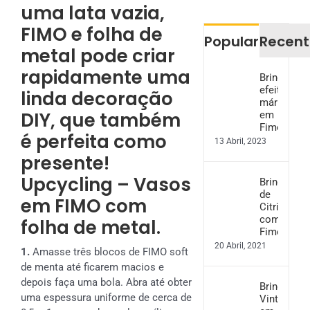
uma lata vazia,
FIMO e folha de
Popular
Recent
metal pode criar
rapidamente uma
Brincos
efeito
linda decoração
mármore
DIY, que também
em
Fimo
é perfeita como
13 Abril, 2023
presente!
Upcycling – Vasos
Brincos
de
em FIMO com
Citrinos
com
folha de metal.
Fimo
20 Abril, 2021
1.
Amasse três blocos de FIMO soft
de menta até ficarem macios e
depois faça uma bola. Abra até obter
Brincos
uma espessura uniforme de cerca de
Vintage