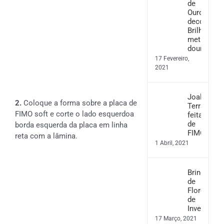
de
Ouro
decorativo
Brilho
metálico
dourado
17 Fevereiro,
2021
Joalharia
2.
Coloque a forma sobre a placa de
Terrazzo
FIMO soft e corte o lado esquerdoa
feita
de
borda esquerda da placa em linha
FIMO
reta com a lâmina.
1 Abril, 2021
Brincos
de
Flores
de
Inverno
17 Março, 2021