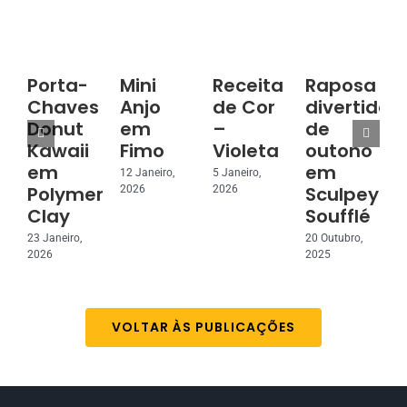
Porta-
Mini
Receita
Raposa
Chaves
Anjo
de Cor
divertida
Donut
em
–
de
3
Kawaii
Fimo
Violeta
outono
2
em
em
12 Janeiro,
5 Janeiro,
Polymer
Sculpey
2026
2026
Clay
Soufflé
23 Janeiro,
20 Outubro,
2026
2025
VOLTAR ÀS PUBLICAÇÕES