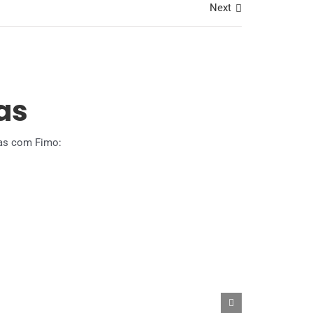
Next
as
eias com Fimo: