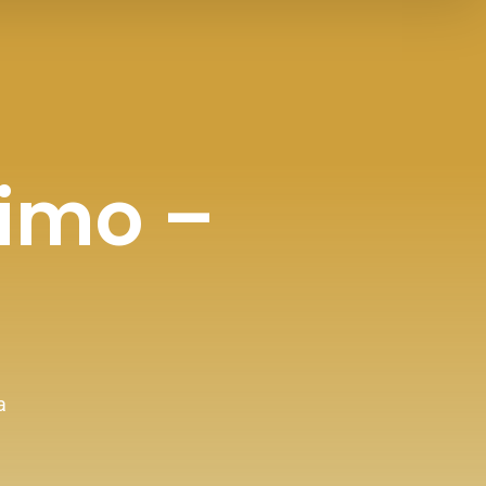
Fimo –
a