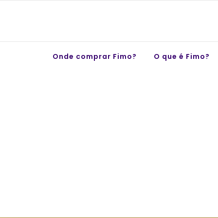
Skip
to
content
Onde comprar Fimo?
O que é Fimo?