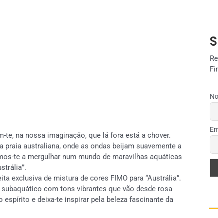
S
Re
Fi
No
Em
m-te, na nossa imaginação, que lá fora está a chover.
 praia australiana, onde as ondas beijam suavemente a
damos-te a mergulhar num mundo de maravilhas aquáticas
trália”.
ta exclusiva de mistura de cores FIMO para “Austrália”.
is subaquático com tons vibrantes que vão desde rosa
o espírito e deixa-te inspirar pela beleza fascinante da
.