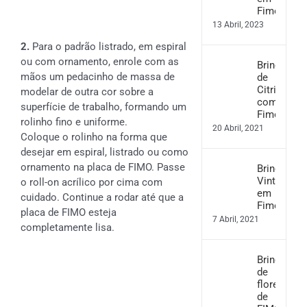
Fimo
13 Abril, 2023
2.
Para o padrão listrado, em espiral
ou com ornamento, enrole com as
Brincos
mãos um pedacinho de massa de
de
Citrinos
modelar de outra cor sobre a
com
superfície de trabalho, formando um
Fimo
rolinho fino e uniforme.
20 Abril, 2021
Coloque o rolinho na forma que
desejar em espiral, listrado ou como
ornamento na placa de FIMO. Passe
Brincos
Vintage
o roll-on acrílico por cima com
em
cuidado. Continue a rodar até que a
Fimo
placa de FIMO esteja
7 Abril, 2021
completamente lisa.
Brincos
de
flores
de