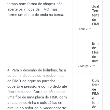
tampo com forma de chapéu, não
Joalharia
aperte os vincos de FIMO, mas
Terrazzo
forme um efeito de onda na borda.
feita
de
FIMO
1 Abril, 2021
Brincos
de
Flores
de
Inverno
17 Março, 2021
4.
Para o desenho de bolinhas, faça
bolas minúsculas com pedacinhos
Colar
de FIMO, coloque no puxador
feito
coberto e pressione com o dedo até
de
ficarem planas. Corte as pétalas de
FIMO
uma flor de uma placa de FIMO com
e
folha
a faca de cozinha e colocá-las em
de
círculo ao redor do puxador coberto.