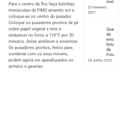
metal
Para o centro da flor, faça bolinhas
25 Fevereiro,
minúsculas de FIMO amarelo sol e
2021
coloque-as no centro do puxador.
Coloque os puxadores prontos de pé
sobre papel vegetal e leve a
Quadro
de
endurecer no forno a 110°C por 30
emoções
minutos. Deixe arrefecer e envernize.
feito
Os puxadores prontos, feitos para
de
combinar com os seus móveis,
Fimo
podem agora ser aparafusados no
28 Junho, 2023
armário e gavetas.