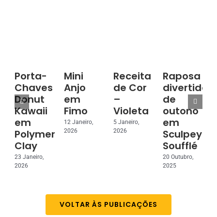
Porta-
Mini
Receita
Raposa
Chaves
Anjo
de Cor
divertida
Donut
em
–
de
3
Kawaii
Fimo
Violeta
outono
2
em
em
12 Janeiro,
5 Janeiro,
Polymer
Sculpey
2026
2026
Clay
Soufflé
23 Janeiro,
20 Outubro,
2026
2025
VOLTAR ÀS PUBLICAÇÕES