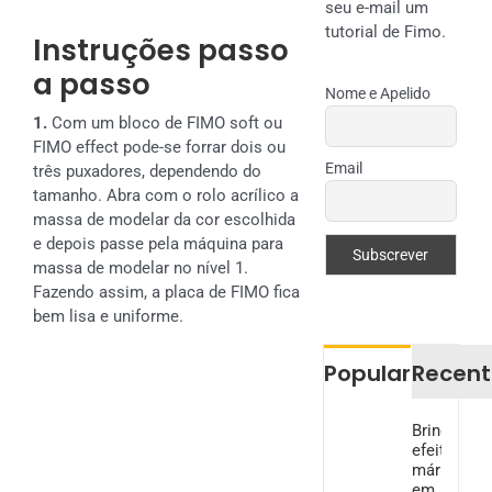
seu e-mail um
tutorial de Fimo.
Instruções passo
a passo
Nome e Apelido
1.
Com um bloco de FIMO soft ou
FIMO effect pode-se forrar dois ou
Email
três puxadores, dependendo do
tamanho. Abra com o rolo acrílico a
massa de modelar da cor escolhida
e depois passe pela máquina para
massa de modelar no nível 1.
Fazendo assim, a placa de FIMO fica
bem lisa e uniforme.
Popular
Recent
Brincos
efeito
mármore
em