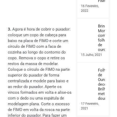
FIMO
16 Fevereiro,
2022
Brincos
3.
Agora é hora de cobrir o puxador:
Monstera
coloque um copo de cabeça para
com
folha
baixo na placa de FIMO e corte um
de
círculo de FIMO com a faca de
ouro
cozinha ao longo do contorno do
15 Julho, 2021
copo. Remova o copo e retire os
restos da massa de modelar.
Coloque o círculo de FIMO na parte
Folha
de
superior do puxador de forma
Ouro
centralizada e modele para baixo e
decorativo
ao redor do puxador. Aperte os
Brilho
vincos formados em volta e alise-os
metálico
com o dedo ou uma espátula de
dourado
modelagem plana. Corte o excesso
17 Fevereiro,
2021
de FIMO em volta da rosca na parte
inferior do puxador. Para fazer um