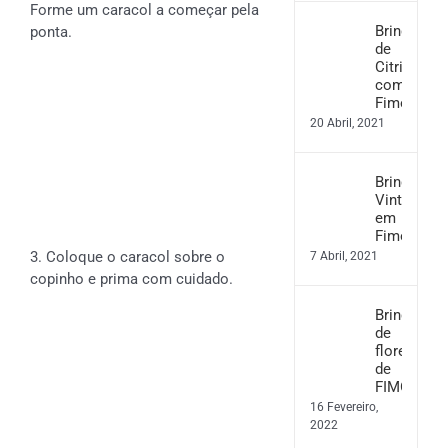
Forme um caracol a começar pela
Brincos
ponta.
de
Citrinos
com
Fimo
20 Abril, 2021
Brincos
Vintage
em
Fimo
3. Coloque o caracol sobre o
7 Abril, 2021
copinho e prima com cuidado.
Brincos
de
flores
de
FIMO
16 Fevereiro,
2022