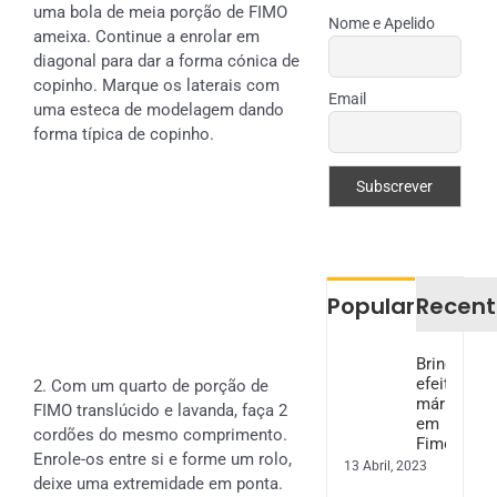
uma bola de meia porção de FIMO
Nome e Apelido
ameixa. Continue a enrolar em
diagonal para dar a forma cónica de
copinho. Marque os laterais com
Email
uma esteca de modelagem dando
forma típica de copinho.
Popular
Recent
Brincos
efeito
2. Com um quarto de porção de
mármore
FIMO translúcido e lavanda, faça 2
em
cordões do mesmo comprimento.
Fimo
Enrole-os entre si e forme um rolo,
13 Abril, 2023
deixe uma extremidade em ponta.