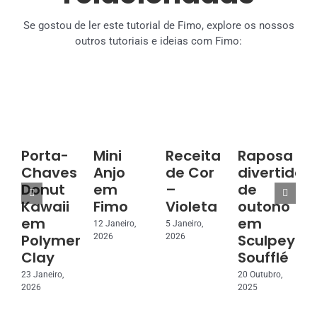
Se gostou de ler este tutorial de Fimo, explore os nossos
outros tutoriais e ideias com Fimo:
Porta-
Mini
Receita
Raposa
Chaves
Anjo
de Cor
divertida
Donut
em
–
de
3
Kawaii
Fimo
Violeta
outono
2
em
em
12 Janeiro,
5 Janeiro,
Polymer
Sculpey
2026
2026
Clay
Soufflé
23 Janeiro,
20 Outubro,
2026
2025