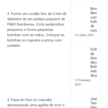
Brincos
Monstera
4. Forme um cordão fino de 3 mm de
com
diâmetro de um pedaço pequeno de
folha
FIMO framboesa. Corte pedacinhos
de
pequenos e forme pequenas
ouro
bolinhas com as mãos. Coloque as
15 Julho, 2021
bolinhas no cupcake e prima com
cuidado.
Folha
de
Ouro
decorativo
Brilho
metálico
dourado
17 Fevereiro,
2021
Joalharia
5. Faça um furo no cupcake
Terrazzo
atravessando uma agulha de tricô e
feita