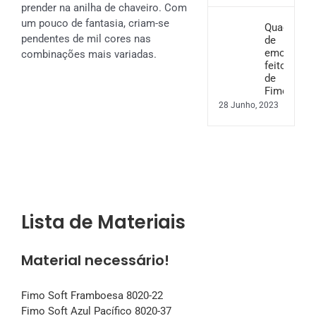
prender na anilha de chaveiro. Com
um pouco de fantasia, criam-se
Quadro
pendentes de mil cores nas
de
emoções
combinações mais variadas.
feito
de
Fimo
28 Junho, 2023
Lista de Materiais
Material necessário!
Fimo Soft Framboesa 8020-22
Fimo Soft Azul Pacífico 8020-37