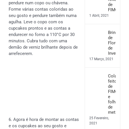
pendure num copo ou chávena.
de
Forme várias contas coloridas ao
FIMO
seu gosto e pendure também numa
1 Abril, 2021
agulha. Leve o copo com os
cupcakes prontos e as contas a
Brincos
endurecer no forno a 110°C por 30
de
minutos. Cubra tudo com uma
Flores
demão de verniz brilhante depois de
de
Inverno
arrefecerem.
17 Março, 2021
Colar
feito
de
FIMO
e
folha
de
metal
25 Fevereiro,
6. Agora é hora de montar as contas
2021
e os cupcakes ao seu gosto e