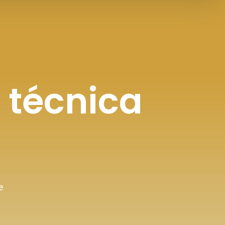
 técnica
e