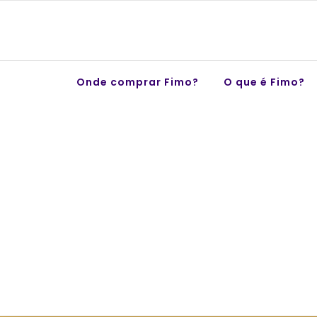
Skip
to
content
Onde comprar Fimo?
O que é Fimo?