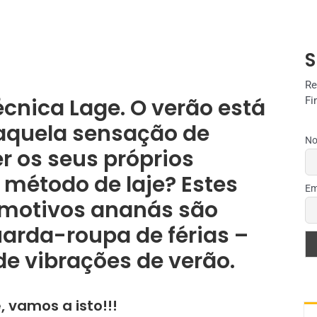
S
Re
cnica Lage. O verão está
Fi
 aquela sensação de
No
er os seus próprios
 método de laje? Estes
Em
 motivos ananás são
uarda-roupa de férias –
e vibrações de verão.
 vamos a isto!!!