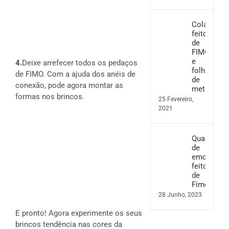
Colar
feito
de
FIMO
e
4.
Deixe arrefecer todos os pedaços
folha
de FIMO. Com a ajuda dos anéis de
de
conexão, pode agora montar as
metal
formas nos brincos.
25 Fevereiro,
2021
Quadro
de
emoções
feito
de
Fimo
28 Junho, 2023
E pronto! Agora experimente os seus
brincos tendência nas cores da