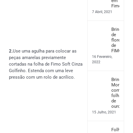
em
Fimo
7 Abril, 2021
Brincos
de
flores
de
FIMO
2.
Use uma agulha para colocar as
16 Fevereiro,
peças amarelas previamente
2022
cortadas na folha de Fimo Soft Cinza
Golfinho. Estenda com uma leve
pressão com um rolo de acrílico.
Brincos
Monstera
com
folha
de
ouro
15 Julho, 2021
Folha