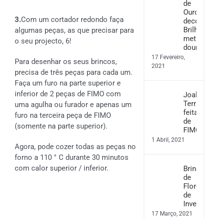
de
Ouro
3.
Com um cortador redondo faça
decorativo
Brilho
algumas peças, as que precisar para
metálico
o seu projecto, 6!
dourado
17 Fevereiro,
Para desenhar os seus brincos,
2021
precisa de três peças para cada um.
Faça um furo na parte superior e
inferior de 2 peças de FIMO com
Joalharia
Terrazzo
uma agulha ou furador e apenas um
feita
furo na terceira peça de FIMO
de
(somente na parte superior).
FIMO
1 Abril, 2021
Agora, pode cozer todas as peças no
forno a 110 ° C durante 30 minutos
com calor superior / inferior.
Brincos
de
Flores
de
Inverno
17 Março, 2021