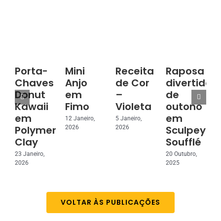
Porta-
Mini
Receita
Raposa
Chaves
Anjo
de Cor
divertida
Donut
em
–
de
3
Kawaii
Fimo
Violeta
outono
2
em
em
12 Janeiro,
5 Janeiro,
Polymer
Sculpey
2026
2026
Clay
Soufflé
23 Janeiro,
20 Outubro,
2026
2025
VOLTAR ÀS PUBLICAÇÕES