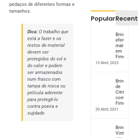
pedaços de diferentes formas e
tamanhos.
Popular
Recent
Dica:
O trabalho que
Brincos
está a fazer e os
efeito
restos de material
mármore
em
devem ser
Fimo
protegidos do sol e
13 Abril, 2023
do calor e podem
ser armazenados
num frasco com
Brincos
tampa de rosca ou
de
Citrinos
película aderente
com
para protegê-lo
Fimo
contra poeira e
20 Abril, 2021
sujidade.
Brincos
Vintage